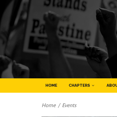
HOME
CHAPTERS
ABO
Home
/
Events