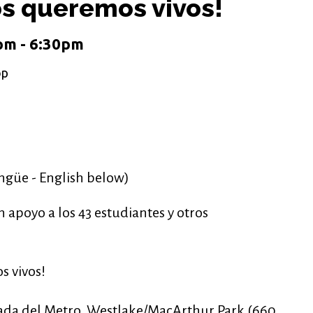
los queremos vivos!
pm - 6:30pm
op
ingüe - English below)
apoyo a los 43 estudiantes y otros
s vivos!
rada del Metro, Westlake/MacArthur Park (660