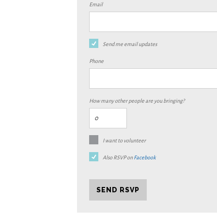
Email
Send me email updates
Phone
How many other people are you bringing?
I want to volunteer
Also RSVP on
Facebook