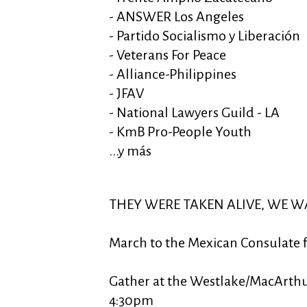
- ANSWER Los Angeles
- Partido Socialismo y Liberación
- Veterans For Peace
- Alliance-Philippines
- JFAV
- National Lawyers Guild - LA
- KmB Pro-People Youth
...y más
THEY WERE TAKEN ALIVE, WE W
March to the Mexican Consulate f
Gather at the Westlake/MacArthur
4:30pm