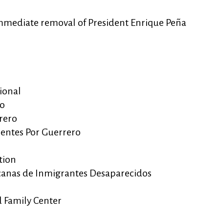
mmediate removal of President Enrique Peña
ional
ro
rero
ientes Por Guerrero
tion
canas de Inmigrantes Desaparecidos
 Family Center