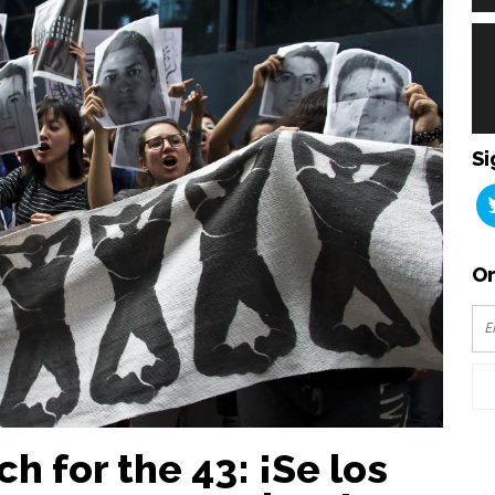
Si
Or
h for the 43: ¡Se los